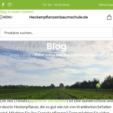
Tel. 06 – 36 00 66 63
WhatsApp
Skip to navigation
Skip to main content
MENU
Blog
Home
»
Blog
»
Wann sollte man Ilex Crenata pflanzen?
ANPFLANZEN
Wann sollte man Ilex Crenata
pflanzen?
0
Heckenpflanzenbaumschule.de
Am 27/01/2026
Die Ilex Crenata (
japanische Stechpalme
) ist eine wunderschöne und
robuste Heckenpflanze, die so gut wie nie von Krankheiten befallen
wird. Möchten Sie Ilex Crenata pflanzen? Dann möchten Sie sicher