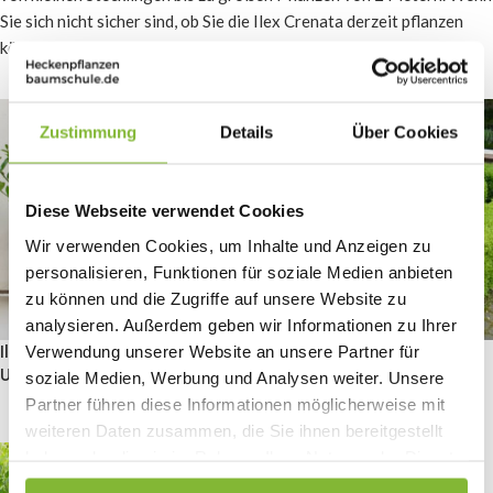
Sie sich nicht sicher sind, ob Sie die Ilex Crenata derzeit pflanzen
können, beraten wir Sie gerne.
Zustimmung
Details
Über Cookies
Diese Webseite verwendet Cookies
Wir verwenden Cookies, um Inhalte und Anzeigen zu
personalisieren, Funktionen für soziale Medien anbieten
zu können und die Zugriffe auf unsere Website zu
analysieren. Außerdem geben wir Informationen zu Ihrer
Ilex crenata Caroline
Ilex crenata Green Hedge
Verwendung unserer Website an unsere Partner für
Upright
soziale Medien, Werbung und Analysen weiter. Unsere
1.25
€
–
5.95
€
Partner führen diese Informationen möglicherweise mit
2.49
€
–
9.99
€
weiteren Daten zusammen, die Sie ihnen bereitgestellt
haben oder die sie im Rahmen Ihrer Nutzung der Dienste
gesammelt haben.