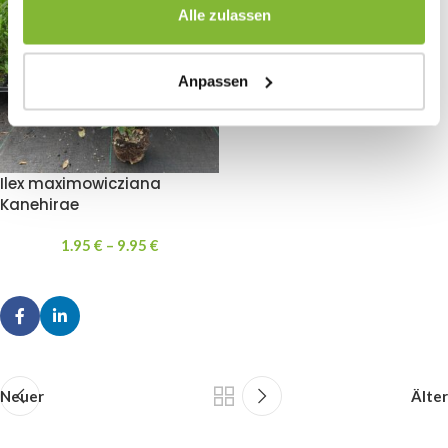
Alle zulassen
Anpassen
Ilex maximowicziana
Kanehirae
1.95
€
–
9.95
€
Neuer
Älter