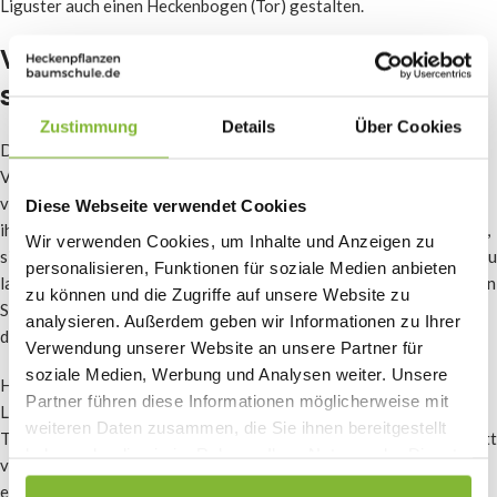
Liguster auch einen Heckenbogen (Tor) gestalten.
Vernachlässigte Ligusterhecke
schneiden
Zustimmung
Details
Über Cookies
Die Ligusterhecke ist eine pflegeleichte Pflanze und lässt sich bei
Vernachlässigung relativ leicht retten. Schneiden Sie sie
vorzugsweise im August oder September. Grundsätzlich können Sie
Diese Webseite verwendet Cookies
ihn so weit zurückschneiden, wie Sie möchten, aber es ist am besten,
Wir verwenden Cookies, um Inhalte und Anzeigen zu
sie auf jeden Fall noch auf einer Höhe von 50 Zentimetern stehen zu
personalisieren, Funktionen für soziale Medien anbieten
lassen. Handelt es sich um eine niedrige Ligusterhecke? Dann halten
zu können und die Zugriffe auf unsere Website zu
Sie eine Höhe von mindestens 25 Zentimetern ein. Im Frühjahr wird
analysieren. Außerdem geben wir Informationen zu Ihrer
die Ligusterhecke oft wieder vollständig zum Leben erwachen.
Verwendung unserer Website an unsere Partner für
soziale Medien, Werbung und Analysen weiter. Unsere
Haben Sie gerade im Frühjahr beschlossen, den vernachlässigten
Partner führen diese Informationen möglicherweise mit
Liguster aufzufrischen? Dann schneiden Sie am besten nur die
weiteren Daten zusammen, die Sie ihnen bereitgestellt
Triebe zurück und warten Sie bis August, um den starken Rückschnitt
haben oder die sie im Rahmen Ihrer Nutzung der Dienste
vorzunehmen. Im nächsten Jahr haben Sie dann hoffentlich wieder
gesammelt haben.
eine schöne und volle Hecke.