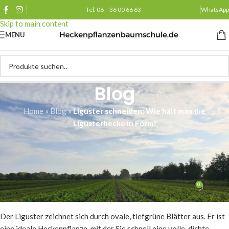
Tel. 06 – 36 00 66 63
WhatsApp
Skip to navigation
Skip to main content
MENU
Blog
Home
»
Blog
»
Liguster schneiden: Wie hält man die
Ligusterhecke in Form?
PFLEGE
Liguster schneiden: Wie hält
man die Ligusterhecke in Form?
0
Heckenpflanzenbaumschule.de
Am 02/02/2026
Der Liguster zeichnet sich durch ovale, tiefgrüne Blätter aus. Er ist
eine ideale Heckenpflanze, mit der Sie schnell eine volle, dichte