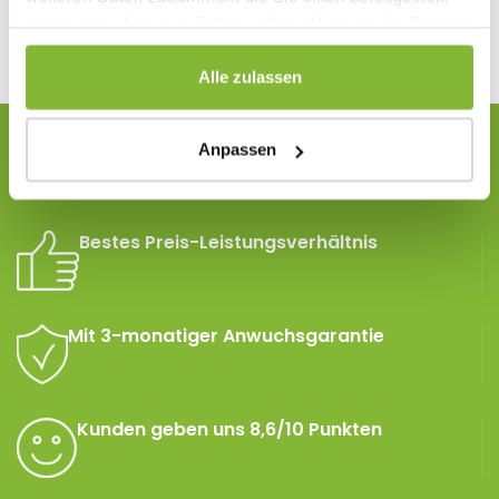
haben oder die sie im Rahmen Ihrer Nutzung der Dienste
gesammelt haben.
Alle zulassen
Lieferung aus der eigenen
Anpassen
Baumschule
Bestes Preis-Leistungsverhältnis
Mit 3-monatiger Anwuchsgarantie
Kunden geben uns 8,6/10 Punkten