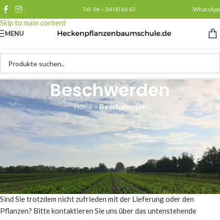
Tel. 06 – 36 00 66 63
WhatsApp
Skip to navigation
Skip to main content
MENU
Beschwerden
Home
»
Beschwerden
Heckenpflanzenbaumschule.de liefert aus der eigenen Gärtnerei. So
können wir immer höchste Qualität garantieren. Wir geben daher
eine 3-monatige Anwuchsgarantie auf die gelieferten Pflanzen*,
wenn Sie Anspruch auf neue Pflanzen haben, können Sie diese
kostenlos abholen, sie können auch zum normalen Versandtarif
verschickt werden.
Sind Sie trotzdem nicht zufrieden mit der Lieferung oder den
Pflanzen? Bitte kontaktieren Sie uns über das untenstehende