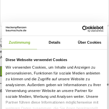
Gelieve
Mit der Nutzung dieses Formulars erklären Sie sich mit der
dit
Zustimmung
Details
Über Cookies
Speicherung und Verarbeitung Ihrer Daten durch Haag-Planten.de
veld
einverstanden. Ihre Angaben werden nur zur Beantwortung Ihrer
leeg
Anfrage verwendet.
te
Diese Webseite verwendet Cookies
laten.
Wir verwenden Cookies, um Inhalte und Anzeigen zu
personalisieren, Funktionen für soziale Medien anbieten
zu können und die Zugriffe auf unsere Website zu
* Wenn die Pflanzen gut gepflegt sind, werden wir in Absprache eine
analysieren. Außerdem geben wir Informationen zu Ihrer
gemeinsame Entscheidung treffen.
Verwendung unserer Website an unsere Partner für
soziale Medien, Werbung und Analysen weiter. Unsere
Partner führen diese Informationen möglicherweise mit
weiteren Daten zusammen, die Sie ihnen bereitgestellt