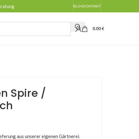
eratung
BLOG
KONTAKT
0.00
€
n Spire /
uch
eferung aus unserer eigenen Gärtnerei.