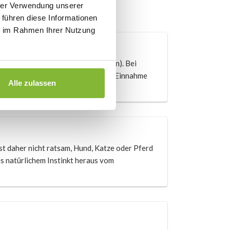
hrer Verwendung unserer
 führen diese Informationen
ie im Rahmen Ihrer Nutzung
Spindelstraucharten (etwa 180 Arten). Bei
men werden. Die Reaktion auf die Einnahme
Alle zulassen
n Rat Ihres Arztes einzuholen.
st daher nicht ratsam, Hund, Katze oder Pferd
us natürlichem Instinkt heraus vom