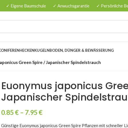
✓ Eigene Baumschule
✓ Anwuchsgarantie
✓ Persönliche B
KONIFERENHECKEN
KUGELN
BODEN, DÜNGER & BEWÄSSERUNG
aponicus Green Spire / Japanischer Spindelstrauch
Euonymus japonicus Gree
Japanischer Spindelstra
0.85
€
–
7.95
€
Günstige Euonymus japonicus Green Spire Pflanzen mit schneller Li