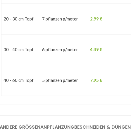
20 - 30 cm Topf
7 pflanzen p/meter
2.99
€
30 - 40 cm Topf
6 pflanzen p/meter
4.49
€
40 - 60 cm Topf
5 pflanzen p/meter
7.95
€
ANDERE GRÖSSEN
ANPFLANZUNG
BESCHNEIDEN & DÜNGEN