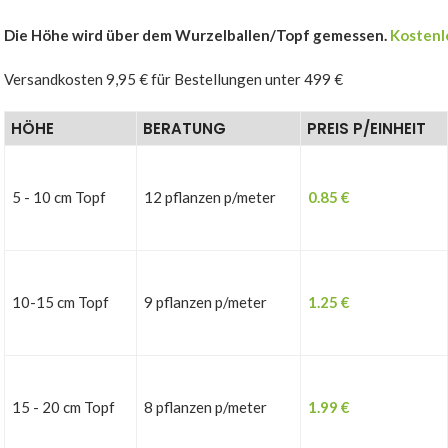
Die Höhe wird über dem Wurzelballen/Topf gemessen.
Kostenl
Versandkosten 9,95 € für Bestellungen unter 499 €
HÖHE
BERATUNG
PREIS P/EINHEIT
5 - 10 cm Topf
12 pflanzen p/meter
0.85
€
10-15 cm Topf
9 pflanzen p/meter
1.25
€
15 - 20 cm Topf
8 pflanzen p/meter
1.99
€