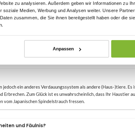
schen Spindelstrauch
Website zu analysieren. Außerdem geben wir Informationen zu I
r soziale Medien, Werbung und Analysen weiter. Unsere Partner
 Daten zusammen, die Sie ihnen bereitgestellt haben oder die s
n.
m Stamm bis zu den Blättern, Früchten und Blüten. Dies gilt für alle 
n und Schwindel auftreten, vor allem, wenn große Mengen eingenom
Anpassen
u Person unterschiedlich und es ist daher ratsam, in diesem Fall de
n jedoch ein anderes Verdauungssystem als andere (Haus-)tiere. Es i
nd Erbrechen. Zum Glück ist es unwahrscheinlich, dass Ihr Haustier a
en vom Japanischen Spindelstrauch fressen.
heiten und Fäulnis?