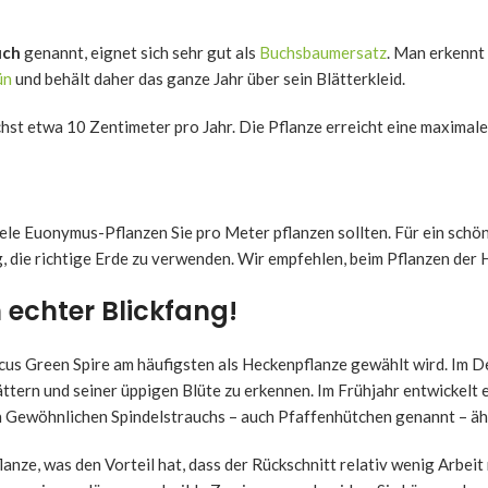
uch
genannt, eignet sich sehr gut als
Buchsbaumersatz
. Man erkennt
ün
und behält daher das ganze Jahr über sein Blätterkleid.
hst etwa 10 Zentimeter pro Jahr. Die Pflanze erreicht eine maximal
e viele Euonymus-Pflanzen Sie pro Meter pflanzen sollten. Für ein s
tig, die richtige Erde zu verwenden. Wir empfehlen, beim Pflanzen de
 echter Blickfang!
us Green Spire am häufigsten als Heckenpflanze gewählt wird. Im D
ättern und seiner üppigen Blüte zu erkennen. Im Frühjahr entwickelt 
n Gewöhnlichen Spindelstrauchs – auch Pfaffenhütchen genannt – äh
ze, was den Vorteil hat, dass der Rückschnitt relativ wenig Arbeit 