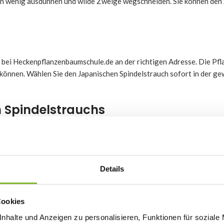
 ein wenig ausdünnen und wilde Zweige wegschneiden. Sie können den
bei Heckenpflanzenbaumschule.de an der richtigen Adresse. Die Pfla
können. Wählen Sie den Japanischen Spindelstrauch sofort in der g
 Spindelstrauchs
iedrige Hecken
Details
Cookies
 Blüten
nhalte und Anzeigen zu personalisieren, Funktionen für soziale
0 – 80 Zentimeter