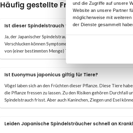
Häufig gestellte Fragen zum Japani
und die Zugriffe auf unsere 
Website an unsere Partner fü
möglicherweise mit weiteren
der Dienste gesammelt habe
Ist dieser Spindelstrauch für den Menschen giftig?
Ja, der Japanischer Spindelstrauch ist für den Menschen giftig, vo
Verschlucken können Symptome wie Krämpfe, Durchfall, Erbreche
von (einer bestimmten Menge) Teilen des Euonymus ist von Person z
Ist Euonymus japonicus giftig für Tiere?
Vögel laben sich an den Früchten dieser Pflanze. Diese Tiere habe
die Pflanze fressen zu lassen. Zu den Risiken gehören Durchfall u
Spindelstrauch frisst. Aber auch Kaninchen, Ziegen und Esel könn
Leiden Japanische Spindelsträucher schnell an Krank