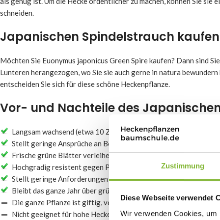
als genug ist. Um die Hecke ordentlicher zu machen, können Sie sie
schneiden.
Japanischen Spindelstrauch kaufen
Möchten Sie Euonymus japonicus Green Spire kaufen? Dann sind Sie 
Lunteren herangezogen, wo Sie sie auch gerne in natura bewundern 
entscheiden Sie sich für diese schöne Heckenpflanze.
Vor- und Nachteile des Japanischen
Langsam wachsend (etwa 10 Zentimeter pro Jahr): perfekt für n
Stellt geringe Ansprüche an Bodenart und Sonneneinstrahlung
Frische grüne Blätter verleihen ein luxuriöses Aussehen
Zustimmung
Hochgradig resistent gegen Pflanzenkrankheiten
Stellt geringe Anforderungen an den Baumschnitt
Bleibt das ganze Jahr über grün
Diese Webseite verwendet 
Die ganze Pflanze ist giftig, vom Stängel bis zu den Blättern und
Wir verwenden Cookies, um I
Nicht geeignet für hohe Hecken: Wächst nicht höher als etwa 6