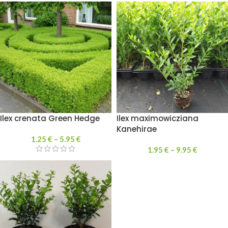
Ilex crenata Green Hedge
Ilex maximowicziana
Kanehirae
1.25
€
–
5.95
€
1.95
€
–
9.95
€