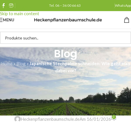
Tel. 06 – 36 00 66 63
WhatsApp
Skip to navigation
Skip to main content
MENU
Blog
Home
»
Blog
»
Japanische Stechpalme schneiden: Wie geht man
dabei vor?
PFLEGE
Japanische Stechpalme
schneiden: Wie geht man dabei
vor?
0
Heckenpflanzenbaumschule.de
Am 16/01/2026