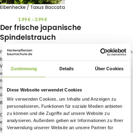
Eibenhecke / Taxus Baccata
1.99
€
–
3.99
€
Der frische japanische
Spindelstrauch
Für eine niedrige Hecke ist auch der
japanische Spindelstrauch
, auch
bekannt als Euonymus japonicus Green Spire, eine ausgezeichnete
Wahl! Er gedeiht sowohl in der Sonne als auch im Schatten und
Zustimmung
Details
Über Cookies
wächst nur etwa 10 Zentimeter pro Jahr. Normalerweise wird er
nicht höher als 80 Zentimeter. Kurz gesagt, ideal für alle, die eine
niedrige Hecke pflegen möchten. Außerdem kann er das ganze Jahr
Diese Webseite verwendet Cookies
über (außer bei Frost und extremer Hitze/Sonneneinstrahlung)
Wir verwenden Cookies, um Inhalte und Anzeigen zu
geschnitten werden.
personalisieren, Funktionen für soziale Medien anbieten
zu können und die Zugriffe auf unsere Website zu
Die hellgrüne Farbe und die etwas längeren Blätter verleihen ihm
analysieren. Außerdem geben wir Informationen zu Ihrer
ein frisches und elegantes Aussehen. Sie können ihn beispielsweise
Verwendung unserer Website an unsere Partner für
im Vorgarten pflanzen, aber auch im Hintergarten, um Spazierwege