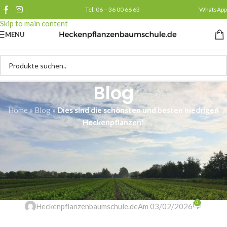
Tel. 06 – 36 00 66 63
WhatsApp
Skip to navigation
Skip to main content
MENU
Blog
Home
»
Blog
»
Dies sind die schönsten und besten niedrigen
Heckenpflanzen!
ALLGEMEINES
Dies sind die schönsten und
besten niedrigen
Heckenpflanzen!
0
Heckenpflanzenbaumschule.de
Am 03/02/2026