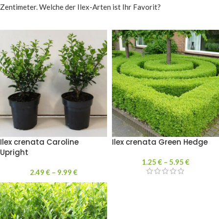
Zentimeter. Welche der Ilex-Arten ist Ihr Favorit?
Ilex crenata Caroline
Ilex crenata Green Hedge
Upright
1.25
€
–
5.95
€
2.49
€
–
9.99
€