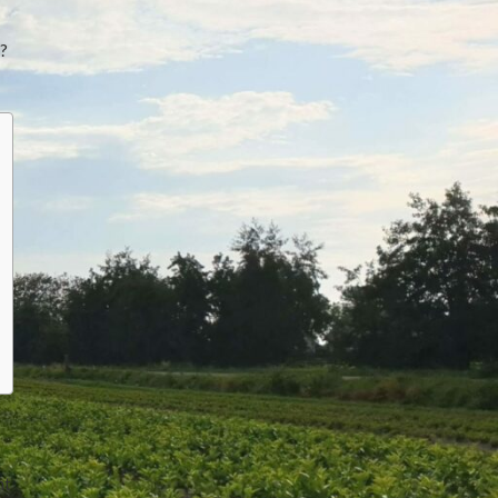
Pilze und Krankheiten
n?
mt