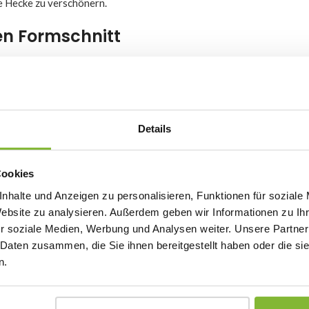
ie Hecke zu verschönern.
nen Formschnitt
m hervorragend für den Formschnitt. Wenn Sie also eine schöne
fenhütchen schaffen möchten, können Sie einfach mit der
Details
en
im Schatten gut. Wenn Sie möchten, dass die Pflanze so schnell wie
Cookies
 ist es wichtig, dass der Boden gut drainiert ist, insbesondere beim
nhalte und Anzeigen zu personalisieren, Funktionen für soziale
hstum zu fördern. Glücklicherweise ist es kein Problem, wenn Sie d
Website zu analysieren. Außerdem geben wir Informationen zu I
gt das gut!
r soziale Medien, Werbung und Analysen weiter. Unsere Partner
 Daten zusammen, die Sie ihnen bereitgestellt haben oder die s
nische Spindelstrauch verwenden
n.
n schneiden Sie einige gesunde Zweige von der Pflanze ab. Stecken
agen und Ihr Steckling wird zu einem wunderschönen japanischen