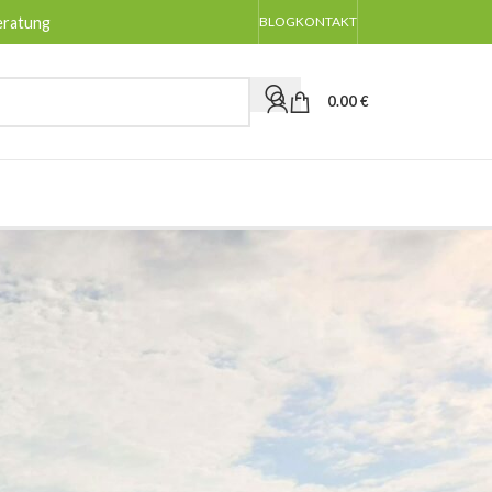
eratung
BLOG
KONTAKT
0.00
€
BLOG-KATEGORIEN
Allgemeines
Anpflanzen
Pflege