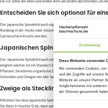
Sie vor allem die alten und wilden Äste am Boden abschneiden, um d
Entscheiden Sie sich optional für ei
Der japanische Spindelstrauch eignet sich ebenso wie der Buchsbau
Rundung in der Hecke oder einzelne Kugeln an Ihrem solitären Pfaf
Gartenschere kreativ werden.
Zustimmung
Japanischen Spindelstrauch pflanz
Der Japanische Spindelstrauch wächst sowohl in der Sonne als auch 
Diese Webseite verwendet 
möglich wächst, ist ein Standort in der Sonne zu empfehlen. Außerdem
Wir verwenden Cookies, um I
Pflanzen. Sie können organische Düngemittel hinzufügen, um das Wac
und die Zugriffe auf unsere 
Schneiden und Düngen ein Jahr lang auslassen. Diese Pflanze verträ
Website an unsere Partner fü
möglicherweise mit weiteren
Zweige als Stecklinge für den Japa
der Dienste gesammelt habe
Möchten Sie neue japanische Spindelsträucher in Ihrem Garten? Dan
Sie diese in feuchte Erde, dann werden die Zweige gut Wurzeln schl