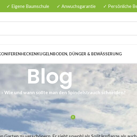
✓ Eigene Baumschule
✓ Anwuchsgarantie
✓ Persönliche B
KONIFERENHECKEN
KUGELN
BODEN, DÜNGER & BEWÄSSERUNG
Blog
g
»
Wie und wann sollte man den Spindelstrauch schneiden?
LEGE
n Spindelstrauch schneiden?
0
nzenbaumschule.de
Am 03/02/2026
n Garten zu verschönern. Er sieht sowohl als Solitärpflanze als auch