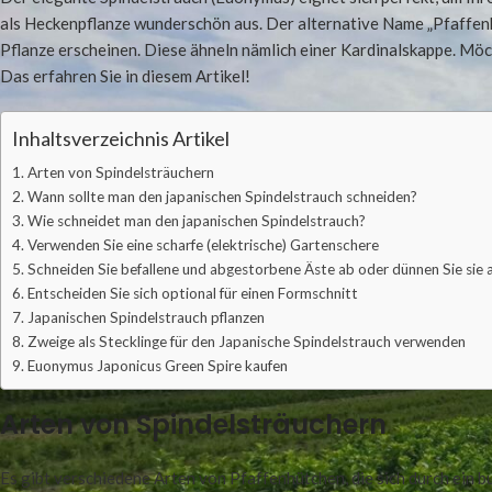
als Heckenpflanze wunderschön aus. Der alternative Name „Pfaffenhüt
Pflanze erscheinen. Diese ähneln nämlich einer Kardinalskappe. Möc
Das erfahren Sie in diesem Artikel!
Inhaltsverzeichnis Artikel
Arten von Spindelsträuchern
Wann sollte man den japanischen Spindelstrauch schneiden?
Wie schneidet man den japanischen Spindelstrauch?
Verwenden Sie eine scharfe (elektrische) Gartenschere
Schneiden Sie befallene und abgestorbene Äste ab oder dünnen Sie sie 
Entscheiden Sie sich optional für einen Formschnitt
Japanischen Spindelstrauch pflanzen
Zweige als Stecklinge für den Japanische Spindelstrauch verwenden
Euonymus Japonicus Green Spire kaufen
Arten von Spindelsträuchern
Es gibt verschiedene Arten von Pfaffenhütchen, die sich durch ein