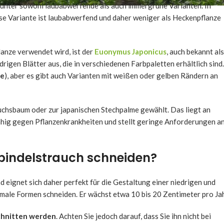
unter sowohl laubabwerfende als auch immergrüne Varianten. In
ese Variante ist laubabwerfend und daher weniger als Heckenpflanze
lanze verwendet wird, ist der
Euonymus Japonicus
, auch bekannt als
edrigen Blätter aus, die in verschiedenen Farbpaletten erhältlich sind.
re
), aber es gibt auch Varianten mit weißen oder gelben Rändern an
uchsbaum oder zur japanischen Stechpalme gewählt. Das liegt an
fähig gegen Pflanzenkrankheiten und stellt geringe Anforderungen a
pindelstrauch schneiden?
d eignet sich daher perfekt für die Gestaltung einer niedrigen und
formale Formen schneiden. Er wächst etwa 10 bis 20 Zentimeter pro Jah
schnitten werden
. Achten Sie jedoch darauf, dass Sie ihn nicht bei