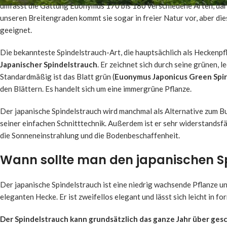
umfasst die Gattung Euonymus 170 bis 180 verschiedene Arten, dar
unseren Breitengraden kommt sie sogar in freier Natur vor, aber di
geeignet.
Die bekannteste Spindelstrauch-Art, die hauptsächlich als Heckenpf
Japanischer
Spindelstrauch
. Er zeichnet sich durch seine grünen, l
Standardmäßig ist das Blatt grün (
Euonymus Japonicus Green Spi
den Blättern. Es handelt sich um eine immergrüne Pflanze.
Der japanische Spindelstrauch wird manchmal als Alternative zum B
seiner einfachen Schnitttechnik. Außerdem ist er sehr widerstands
die Sonneneinstrahlung und die Bodenbeschaffenheit.
Wann sollte man den japanischen S
Der japanische Spindelstrauch ist eine niedrig wachsende Pflanze un
eleganten Hecke. Er ist zweifellos elegant und lässt sich leicht in 
Der
Spindelstrauch kann grundsätzlich das ganze Jahr über ge