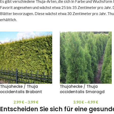
Es gibt verschiedene Thuja-Arten, die sich in Farbe und Wuchsform 
Favorit angesehen und wächst etwa 25 bis 35 Zentimeter pro Jahr.
Blätter bevorzugen. Diese wächst etwa 30 Zentimeter pro Jahr. Thu
erhältlich.
Thujahecke / Thuja
Thujahecke / Thuja
occidentalis Brabant
occidentalis Smaragd
2.99
€
–
3.99
€
3.90
€
–
4.99
€
Entscheiden Sie sich für eine gesun