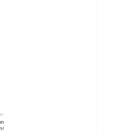
er
en
n!