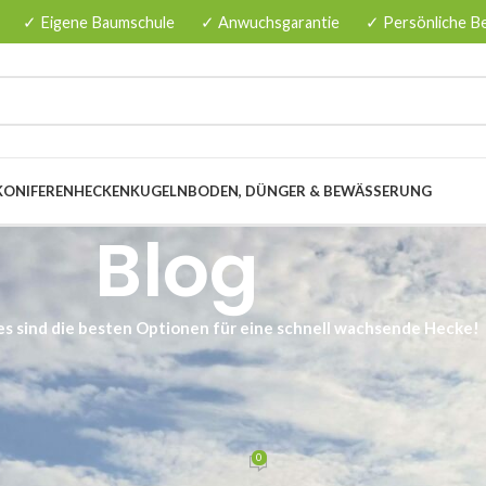
✓ Eigene Baumschule
✓ Anwuchsgarantie
✓ Persönliche B
KONIFERENHECKEN
KUGELN
BODEN, DÜNGER & BEWÄSSERUNG
Blog
es sind die besten Optionen für eine schnell wachsende Hecke!
EMEINES
en für eine schnell wachsende
cke!
0
nzenbaumschule.de
Am 03/02/2026