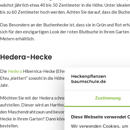
wächst jährlich etwa 40 bis 50 Zentimeter in die Höhe. Unter ideal
bis zu 60 Zentimeter hoch werden. Achten Sie darauf, dass die Buch
Das Besondere an der Buchenhecke ist, dass sie in Grün und Rot erh
sich für den einzigartigen Look der roten Blutbuche in Ihrem Garten
Metern erhältlich.
Hedera-Hecke
Die
Hedera
Hibernica-Hecke (Efeu) ist im Vergleich zu den oben ge
Efeu „klettert” sowohl in die Höhe als auch in die Breite. Und das 
Jahr.
Möchten Sie mit der Hedera schnell eine dichte Hecke schaffen? D
Zustimmung
aufstellen. Dieser wird an Hartholzpfosten befestigt. Jetzt ist es an
den Maschendrahtzaun und bevor Sie sich versehen, haben Sie eine 
Diese Webseite verwendet 
Hecke in Ihrem Garten? Dann können Sie auf Heckenpflanzenbaumschu
bestellen.
Wir verwenden Cookies, um I