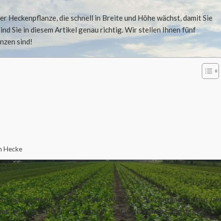
er Heckenpflanze, die schnell in Breite und Höhe wächst, damit Sie
d Sie in diesem Artikel genau richtig. Wir stellen Ihnen fünf
nzen sind!
en Hecke
n schnellwachsenden Hecken. Mit etwa 40 bis 50 Zentimetern pro Jah
 auf fast jedem Boden. Er ist sogar sehr widerstandsfähig gegen