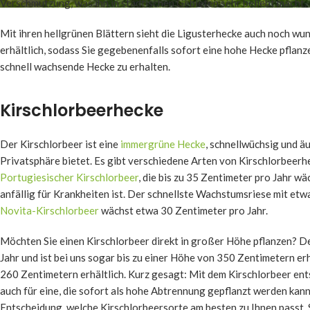
Verschmutzung, was ihn in städtischen Gebieten sehr beliebt macht.
Mit ihren hellgrünen Blättern sieht die Ligusterhecke auch noch wun
erhältlich, sodass Sie gegebenenfalls sofort eine hohe Hecke pflanz
schnell wachsende Hecke zu erhalten.
Kirschlorbeerhecke
Der Kirschlorbeer ist eine
immergrüne Hecke
, schnellwüchsig und ä
Privatsphäre bietet. Es gibt verschiedene Arten von Kirschlorbeerhe
Portugiesischer Kirschlorbeer
, die bis zu 35 Zentimeter pro Jahr w
anfällig für Krankheiten ist. Der schnellste Wachstumsriese mit etw
Novita-Kirschlorbeer
wächst etwa 30 Zentimeter pro Jahr.
Möchten Sie einen Kirschlorbeer direkt in großer Höhe pflanzen? D
Jahr und ist bei uns sogar bis zu einer Höhe von 350 Zentimetern er
260 Zentimetern erhältlich. Kurz gesagt: Mit dem Kirschlorbeer ents
auch für eine, die sofort als hohe Abtrennung gepflanzt werden kann
Entscheidung, welche Kirschlorbeersorte am besten zu Ihnen passt. S