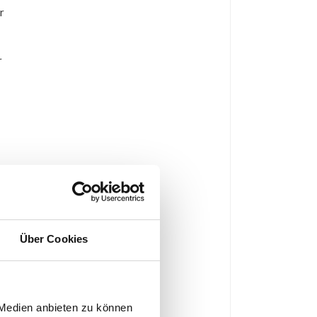
r
r
er
ro
Über Cookies
m
-
 Medien anbieten zu können