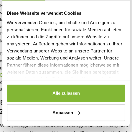
Heckenpflanze nicht sehr anfällig für Schädlinge und Pilze ist, kann
sie dennoch von unangenehmen Krankheiten befallen werden. So
Diese Webseite verwendet Cookies
kann es bei übermäßiger Feuchtigkeit zu Schimmelbildung kommen,
Wir verwenden Cookies, um Inhalte und Anzeigen zu
aber auch Raupen und Blattläuse können die Pflanze befallen. Die
personalisieren, Funktionen für soziale Medien anbieten
Pflanze kann unter der Schrotschuss- oder Blattfleckenkrankheit
zu können und die Zugriffe auf unsere Website zu
leiden.
analysieren. Außerdem geben wir Informationen zu Ihrer
Verwendung unserer Website an unsere Partner für
Beobachten Sie, dass die Blätter gelb oder braun werden, sich
soziale Medien, Werbung und Analysen weiter. Unsere
wellen, schwarze Flecken bekommen oder abfallen? Dann lesen Sie
Partner führen diese Informationen möglicherweise mit
unbedingt weiter über
Kirschlorbeer mit braunen
oder
gelben
weiteren Daten zusammen, die Sie ihnen bereitgestellt
Blättern
und ergreifen Sie so schnell wie möglich Maßnahmen. In
haben oder die sie im Rahmen Ihrer Nutzung der Dienste
diesen Artikeln haben wir die Lösungen für die einzelnen Ursachen
gesammelt haben.
ausführlich beschrieben.
Alle zulassen
5. Entscheiden Sie sich für eine vitale
Züchtung
Anpassen
Wenn portugiesischer Kirschlorbeer auf gesunde Weise angebaut