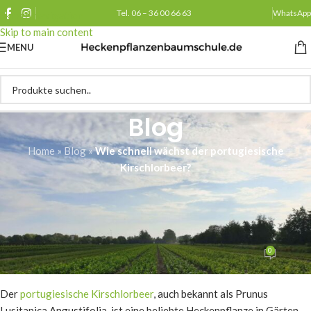
Tel. 06 – 36 00 66 63
WhatsApp
Skip to navigation
Skip to main content
MENU
Blog
Home
»
Blog
»
Wie schnell wächst der portugiesische
Kirschlorbeer?
ALLGEMEINES
Wie schnell wächst der
portugiesische Kirschlorbeer?
0
Heckenpflanzenbaumschule.de
Am 21/03/2026
Der
portugiesische Kirschlorbeer
, auch bekannt als Prunus
Lusitanica Angustifolia, ist eine beliebte Heckenpflanze in Gärten