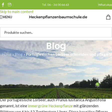
Tel. 06 – 36 00 66 63
WhatsApp
Skip to navigation
Skip to main content
MENU
Blog
Home
»
Blog
»
Portugiesischen Lorbeer schneiden und pflegen
PFLEGE
Portugiesischen Lorbeer
schneiden und pflegen
0
Heckenpflanzenbaumschule.de
Am 16/01/2026
Der portugiesische Lorbeer, auch Prunus lusitanica Angustifolia
genannt, ist eine
immergrüne Heckenpflanze
mit glänzenden
Blättern von 6 bis 12 Zentimetern Länge. Diese luxuriöse Pflanze