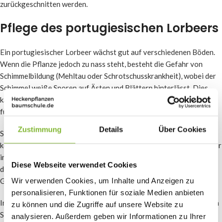
zurückgeschnitten werden.
Pflege des portugiesischen Lorbeers
Ein portugiesischer Lorbeer wächst gut auf verschiedenen Böden.
Wenn die Pflanze jedoch zu nass steht, besteht die Gefahr von
Schimmelbildung (Mehltau oder Schrotschusskrankheit), wobei der
Schimmel weiße Sporen auf Ästen und Blättern hinterlässt. Dies
kann schließlich zu braunen Flecken und Blasen auf den Blättern
führen.
Zustimmung
Details
Über Cookies
Steht der portugiesische Lorbeer hingegen zu viel in der Sonne,
können die Blätter verbrennen. Befeuchten Sie die Blätter daher nur
in Trockenperioden, vorzugsweise bei leichtem Wind. So halten Sie
Diese Webseite verwendet Cookies
den portugiesischen Lorbeer in Bezug auf die Feuchtigkeit im
Wir verwenden Cookies, um Inhalte und Anzeigen zu
Gleichgewicht.
personalisieren, Funktionen für soziale Medien anbieten
Im Frühjahr können Sie den portugiesischen Lorbeer düngen. Füllen
zu können und die Zugriffe auf unsere Website zu
Sie den Boden mit nährstoffreichen Düngemitteln auf, damit er
analysieren. Außerdem geben wir Informationen zu Ihrer