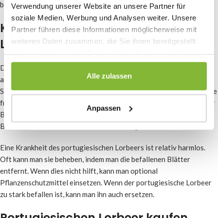
besser wächst, zum Beispiel mit diesen
organischen Düngekörnern
.
Verwendung unserer Website an unsere Partner für
soziale Medien, Werbung und Analysen weiter. Unsere
Krankheiten des portugiesischen
Partner führen diese Informationen möglicherweise mit
Lorbeers
weiteren Daten zusammen, die Sie ihnen bereitgestellt
haben oder die sie im Rahmen Ihrer Nutzung der Dienste
gesammelt haben.
Der portugiesische Lorbeer kann dunkle oder kahle Stellen
Alle zulassen
aufweisen. Dies kann durch Schimmelbildung, aber auch durch
Schädlinge verursacht werden. Raupen können Löcher in die Pflanze
fressen und Blattläuse und Schildläuse können zu Verfärbungen der
Anpassen
Blätter führen. Ein Befall mit Blattläusen ist an gekräuselten
Blättern zu erkennen, die sich mit der Zeit gelbbraun verfärben.
Eine Krankheit des portugiesischen Lorbeers ist relativ harmlos.
Oft kann man sie beheben, indem man die befallenen Blätter
entfernt. Wenn dies nicht hilft, kann man optional
Pflanzenschutzmittel einsetzen. Wenn der portugiesische Lorbeer
zu stark befallen ist, kann man ihn auch ersetzen.
Portugiesischen Lorbeer kaufen