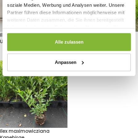
soziale Medien, Werbung und Analysen weiter. Unsere
Partner führen diese Informationen möglicherweise mit
weiteren Daten zusammen, die Sie ihnen bereitgestellt
haben oder die sie im Rahmen Ihrer Nutzung der Dienste
gesammelt haben.
Ilex crenata Caroline
Ilex crenata Green Hedge
Upright
Alle zulassen
1.25
€
–
5.95
€
2.49
€
–
9.99
€
Anpassen
Ilex maximowicziana
Kanehirae