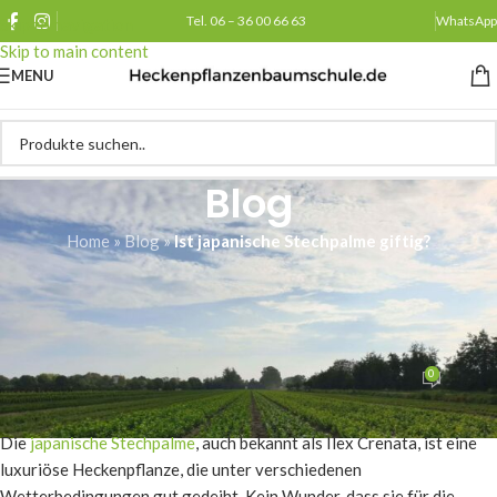
Tel. 06 – 36 00 66 63
WhatsApp
Skip to navigation
Skip to main content
MENU
Blog
Home
»
Blog
»
Ist japanische Stechpalme giftig?
ALLGEMEINES
Ist japanische Stechpalme
giftig?
0
Heckenpflanzenbaumschule.de
Am 02/02/2026
Die
japanische Stechpalme
, auch bekannt als Ilex Crenata, ist eine
luxuriöse Heckenpflanze, die unter verschiedenen
Wetterbedingungen gut gedeiht. Kein Wunder, dass sie für die