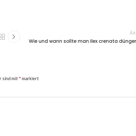
Ält
Wie und wann sollte man Ilex crenata dünge
*
r sind mit
markiert