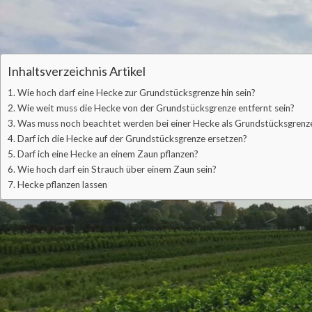
halten. Dazu müssen Sie natürlich wissen, wie diese Vorschriften lau
wichtigsten Fragen und Antworten zu den gesetzlichen Vorschriften
Inhaltsverzeichnis Artikel
Wie hoch darf eine Hecke zur Grundstücksgrenze hin sein?
Wie weit muss die Hecke von der Grundstücksgrenze entfernt sein?
Was muss noch beachtet werden bei einer Hecke als Grundstücksgrenz
Darf ich die Hecke auf der Grundstücksgrenze ersetzen?
Darf ich eine Hecke an einem Zaun pflanzen?
Wie hoch darf ein Strauch über einem Zaun sein?
Hecke pflanzen lassen
Wie hoch darf eine Hecke zur Grunds
Die maximale Höhe einer Hecke als Grundstücksgrenze hängt davon 
nach Bundesland unterschiedliche Vorschriften gelten, die sich wi
unterscheiden können. Oder aber aus Gründen wie zum Beispiel eine
Website Ihrer Gemeinde zu konsultieren.