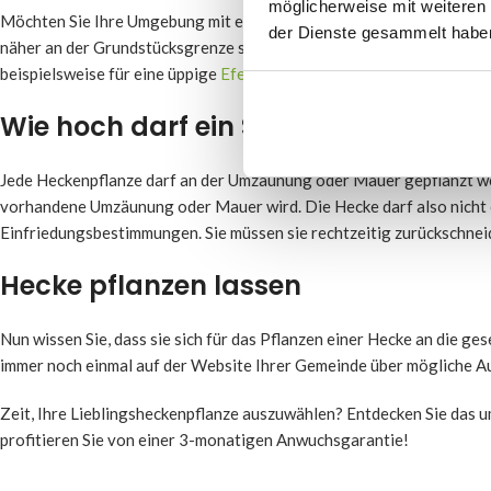
möglicherweise mit weiteren
Möchten Sie Ihre Umgebung mit einer Hecke vor dem Zaun begrünen? 
der Dienste gesammelt habe
näher an der Grundstücksgrenze stehen als die üblichen 50 Zentimet
beispielsweise für eine üppige
Efeuhecke
entscheiden.
Wie hoch darf ein Strauch über eine
Jede Heckenpflanze darf an der Umzäunung oder Mauer gepflanzt werd
vorhandene Umzäunung oder Mauer wird. Die Hecke darf also nicht o
Einfriedungsbestimmungen. Sie müssen sie rechtzeitig zurückschnei
Hecke pflanzen lassen
Nun wissen Sie, dass sie sich für das Pflanzen einer Hecke an die g
immer noch einmal auf der Website Ihrer Gemeinde über mögliche A
Zeit, Ihre Lieblingsheckenpflanze auszuwählen? Entdecken Sie das
profitieren Sie von einer 3-monatigen Anwuchsgarantie!