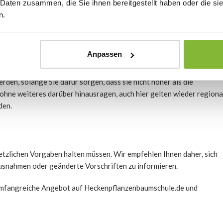
 Daten zusammen, die Sie ihnen bereitgestellt haben oder die s
Gute Nachrichten, denn in diesem Fall darf die Hecke meist sogar
n.
er, wenn der Zaun auf der Grundstücksgrenze steht. Sie können sich
m Zaun sein?
Anpassen
en, solange Sie dafür sorgen, dass sie nicht höher als die
hne weiteres darüber hinausragen, auch hier gelten wieder regiona
den.
esetzlichen Vorgaben halten müssen. Wir empfehlen Ihnen daher, sich
usnahmen oder geänderte Vorschriften zu informieren.
 umfangreiche Angebot auf Heckenpflanzenbaumschule.de und