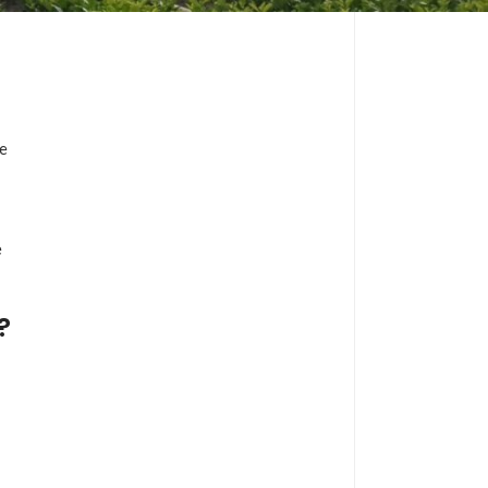
de
e
?