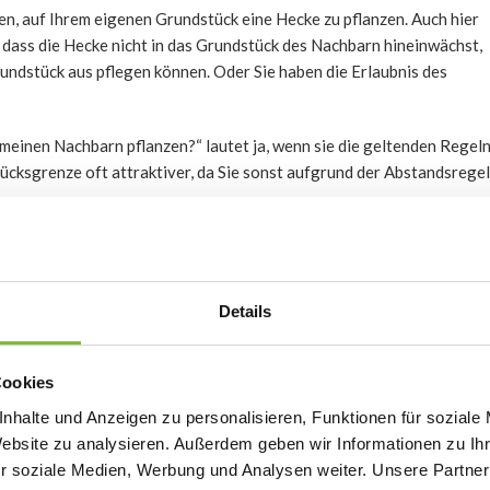
en, auf Ihrem eigenen Grundstück eine Hecke zu pflanzen. Auch hier
 dass die Hecke nicht in das Grundstück des Nachbarn hineinwächst,
undstück aus pflegen können. Oder Sie haben die Erlaubnis des
meinen Nachbarn pflanzen?“ lautet ja, wenn sie die geltenden Regel
cksgrenze oft attraktiver, da Sie sonst aufgrund der Abstandsregel
cksgrenze ersetzen?
frieden? Nur mit der Zustimmung Ihres Nachbarn können Sie diese
Details
“ ist etwas, das manchen Menschen in den Sinn kommt. Aber ist das
Cookies
nhalte und Anzeigen zu personalisieren, Funktionen für soziale
Website zu analysieren. Außerdem geben wir Informationen zu I
flanzen?
r soziale Medien, Werbung und Analysen weiter. Unsere Partner