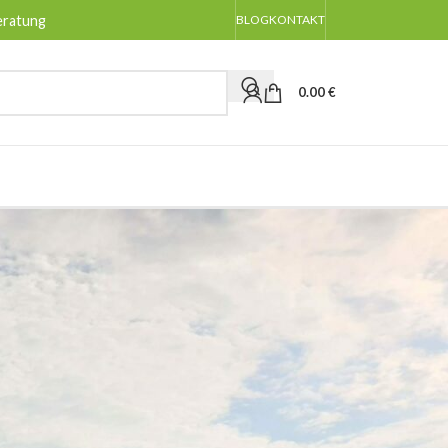
eratung
BLOG
KONTAKT
0.00
€
BLOG-KATEGORIEN
Allgemeines
Anpflanzen
Pflege