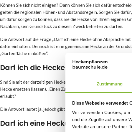
Können Sie sich nicht einigen? Dann können Sie sich dafür entscheid
gelten die regionalen Höhen- und Abstandsregeln. Sorgen Sie dafür,
um dafür sorgen zu können, dass Sie die Hecke von Ihrem eigenen Gr
Nachbarn, sein Grundstück zu diesem Zweck betreten zu dürfen.
Die Antwort auf die Frage „Darf ich eine Hecke ohne Absprache mit 
dafür einhalten. Dennoch ist eine gemeinsame Hecke an der Grundstü
„Gartenfläche einbüßen“.
Darf ich die Hecke auf der Grundstü
Sind Sie mit der derzeitigen Hecke auf der Grundstücksgrenze unzu
Zustimmung
Hecke ersetzen (lassen). „Einen Zaun anstelle einer Hecke errichten
erlaubt?
Diese Webseite verwendet 
Die Antwort lautet ja, jedoch gibt es auch hier Abstandsrichtlinien.
Wir verwenden Cookies, um I
und die Zugriffe auf unsere 
Darf ich eine Hecke an einem Zaun p
Website an unsere Partner fü