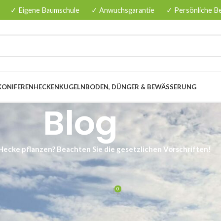
✓ Eigene Baumschule
✓ Anwuchsgarantie
✓ Persönliche B
KONIFERENHECKEN
KUGELN
BODEN, DÜNGER & BEWÄSSERUNG
Blog
Hecke pflanzen? Beachten Sie die gesetzlichen Vorschriften!
EMEINES
die gesetzlichen Vorschriften!
0
nzenbaumschule.de
Am 20/02/2026
eachten. Um spätere Probleme zu vermeiden, sollten Sie sich daran