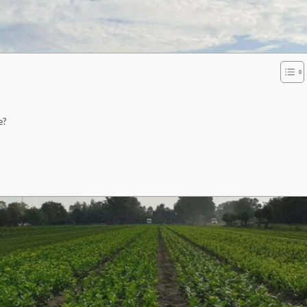
ten. Um Ihnen den Einstieg zu erleichtern, haben wir nachfolgend die
 für das Anlegen einer Hecke für Sie zusammengestellt.
e?
tücksgrenze hin sein?
ab, wo genau die Hecke gepflanzt wird. Darüber hinaus können je
ederum je nach Stadtteil oder Wohnhaus aufgrund des Bebauungsplan
r Gefährdung der Verkehrssicherheit. Wir empfehlen Ihnen daher, di