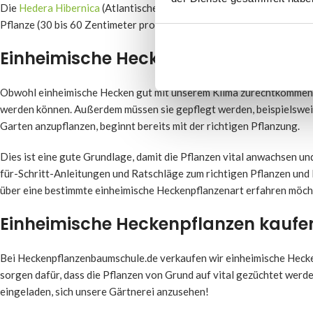
Die
Hedera Hibernica
(Atlantischer Efeu) ist hingegen in südlicher
Pflanze (30 bis 60 Zentimeter pro Jahr) in unserem Land hervorrage
Einheimische Hecken in Ihrem Garte
Obwohl einheimische Hecken gut mit unserem Klima zurechtkommen, be
werden können. Außerdem müssen sie gepflegt werden, beispielswei
Garten anzupflanzen, beginnt bereits mit der richtigen Pflanzung.
Dies ist eine gute Grundlage, damit die Pflanzen vital anwachsen u
für-Schritt-Anleitungen und Ratschläge zum richtigen Pflanzen und 
über eine bestimmte einheimische Heckenpflanzenart erfahren möch
Einheimische Heckenpflanzen kauf
Bei Heckenpflanzenbaumschule.de verkaufen wir einheimische Hecke
sorgen dafür, dass die Pflanzen von Grund auf vital gezüchtet werden
eingeladen, sich unsere Gärtnerei anzusehen!