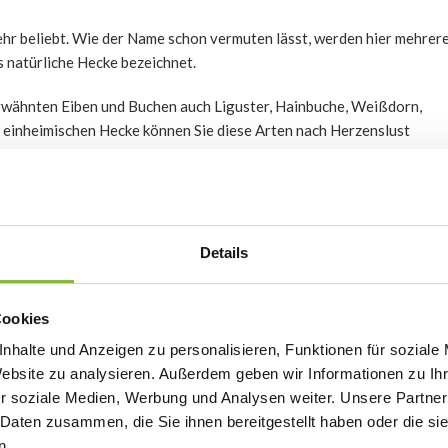
ehr beliebt. Wie der Name schon vermuten lässt, werden hier mehrer
s natürliche Hecke bezeichnet.
erwähnten Eiben und Buchen auch Liguster, Hainbuche, Weißdorn,
n einheimischen Hecke können Sie diese Arten nach Herzenslust
verschiedene Tiere anzieht. Von Schmetterlingen und Bienen bis hin z
doch bedenken, dass die Pflege einer Mischhecke etwas mehr Arbeit
 jede einheimische Pflanzenart benötigt eine eigene Pflege. Sie
Details
etwas wilder und lockerer wachsen zu lassen.
Cookies
nhalte und Anzeigen zu personalisieren, Funktionen für soziale
gen Klima ebenfalls hervorragend wachsen. Beispiele hierfür sind
Ilex
Website zu analysieren. Außerdem geben wir Informationen zu I
ire
(Japanischer Spindelstrauch). Diese exotischen Heckenarten
r soziale Medien, Werbung und Analysen weiter. Unsere Partner
 Daten zusammen, die Sie ihnen bereitgestellt haben oder die s
n.