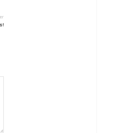
er
s!