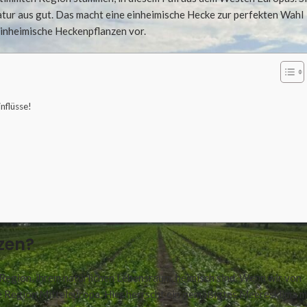
atur aus gut. Das macht eine einheimische Hecke zur perfekten Wahl
 einheimische Heckenpflanzen vor.
nflüsse!
zen?
 Region, ihrem natürlichen Lebensraum, heimisch sind. Wenn wir von
ie Region Mitteleuropa. Hier herrscht ein gemäßigtes Meeresklima m