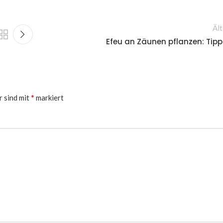
Ält
Efeu an Zäunen pflanzen: Tipp
*
r sind mit
markiert