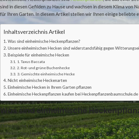
sind in diesen Gefilden zu Hause und wachsen in diesem Klima von N
für Ihren Garten. In diesem Artikel stellen wir Ihnen einige beliebte
Inhaltsverzeichnis Artikel
Was sind einheimische Heckenpflanzen?
Unsere einheimischen Hecken sind widerstandsfähig gegen Witterungsei
Beispiele für einheimische Hecken
1. Taxus Baccata
2. Rot- und grüne Buchenhecke
3. Gemischte einheimische Hecke
Nicht einheimische Heckenarten
Einheimische Hecken in Ihrem Garten pflanzen
Einheimische Heckenpflanzen kaufen bei Heckenpflanzenbaumschule.de
Was sind einheimische Heckenpflan
Einheimische Heckenpflanzen sind Pflanzen, die in einer bestimmten
einheimischen Heckenpflanzen sprechen, beziehen wir uns oft auf d