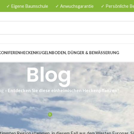
✓ Eigene Baumschule
✓ Anwuchsgarantie
✓ Persönliche B
KONIFERENHECKEN
KUGELN
BODEN, DÜNGER & BEWÄSSERUNG
Blog
og
»
Entdecken Sie diese einheimischen Heckenpflanzen!
EMEINES
eimischen Heckenpflanzen!
0
ieter12
Am 20/05/2026
estimmten Region stammen, in diesem Fall aus dem Westen Europas. S