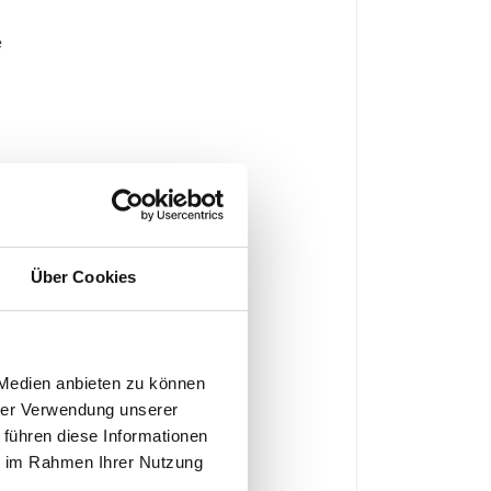
e
u
Über Cookies
 Medien anbieten zu können
hrer Verwendung unserer
 führen diese Informationen
ie im Rahmen Ihrer Nutzung