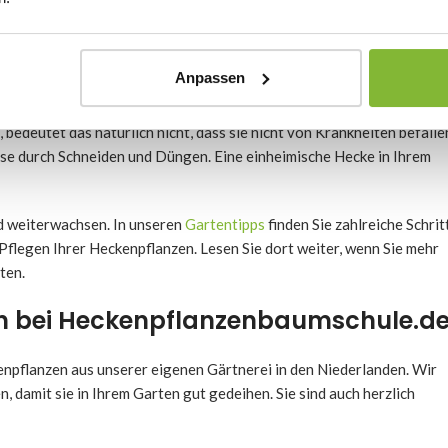
en Regionen heimisch. Dennoch gedeiht diese schnell wachsende
nd.
n pflanzen
Anpassen
deutet das natürlich nicht, dass sie nicht von Krankheiten befalle
se durch Schneiden und Düngen. Eine einheimische Hecke in Ihrem
nd weiterwachsen. In unseren
Gartentipps
finden Sie zahlreiche Schrit
Pflegen Ihrer Heckenpflanzen. Lesen Sie dort weiter, wenn Sie mehr
ten.
en bei Heckenpflanzenbaumschule.d
npflanzen aus unserer eigenen Gärtnerei in den Niederlanden. Wir
, damit sie in Ihrem Garten gut gedeihen. Sie sind auch herzlich