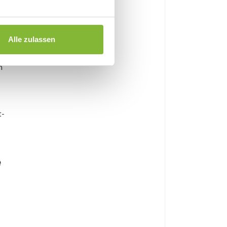
Alle zulassen
n
t-
e