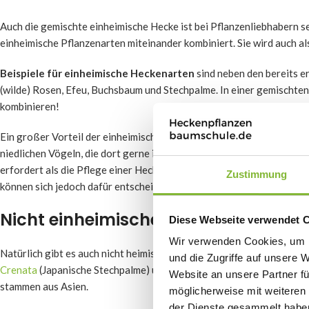
Auch die gemischte einheimische Hecke ist bei Pflanzenliebhabern s
einheimische Pflanzenarten miteinander kombiniert. Sie wird auch al
Beispiele für einheimische Heckenarten
sind neben den bereits 
(wilde) Rosen, Efeu, Buchsbaum und Stechpalme. In einer gemischte
kombinieren!
Ein großer Vorteil der einheimischen Mischhecke ist, dass sie viele 
niedlichen Vögeln, die dort gerne ihre Nester bauen. Sie müssen je
erfordert als die Pflege einer Hecke mit nur einer Pflanzenart. Denn
Zustimmung
können sich jedoch dafür entscheiden, die einheimische Mischhecke 
Nicht einheimische Heckenarten
Diese Webseite verwendet 
Wir verwenden Cookies, um I
Natürlich gibt es auch nicht heimische Heckenpflanzen, die im hiesi
und die Zugriffe auf unsere 
Crenata
(Japanische Stechpalme) und
Euonymus Japonicus Green Sp
Website an unsere Partner fü
stammen aus Asien.
möglicherweise mit weiteren
der Dienste gesammelt habe