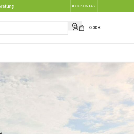
eratung
BLOG
KONTAKT
0.00
€
BLOG-KATEGORIEN
Allgemeines
Anpflanzen
Pflege
ie