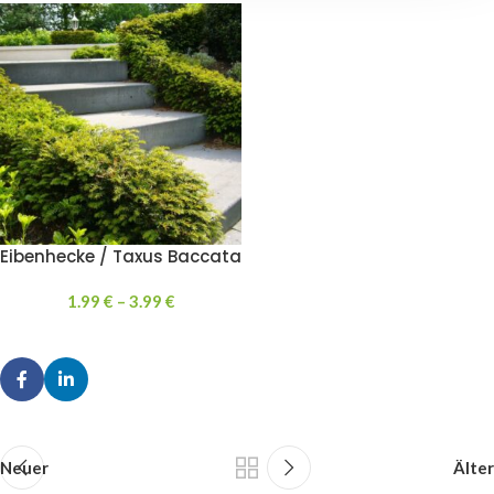
Eibenhecke / Taxus Baccata
1.99
€
–
3.99
€
Neuer
Älter