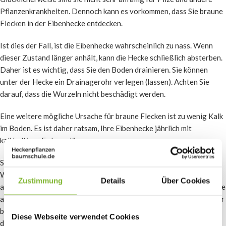
Pflanzenkrankheiten. Dennoch kann es vorkommen, dass Sie braune
Flecken in der Eibenhecke entdecken.
Ist dies der Fall, ist die Eibenhecke wahrscheinlich zu nass. Wenn
dieser Zustand länger anhält, kann die Hecke schließlich absterben.
Daher ist es wichtig, dass Sie den Boden drainieren. Sie können
unter der Hecke ein Drainagerohr verlegen (lassen). Achten Sie
darauf, dass die Wurzeln nicht beschädigt werden.
Eine weitere mögliche Ursache für braune Flecken ist zu wenig Kalk
im Boden. Es ist daher ratsam, Ihre Eibenhecke jährlich mit
kalkhaltiger Erde zu düngen.
Schließlich kann auch ein Eibenborkenkäfer der Übeltäter sein.
Wahrscheinlich werden Sie nicht so schnell davon betroffen sein,
Zustimmung
Details
Über Cookies
aber wenn diese Schädlinge einmal da sind, kann Ihre gesamte Hecke
absterben, weil sie die Wurzeln anknabbern. Sie verbreiten sich über
benachbarte Gärten und legen Hunderte von Eiern in den Boden an
Diese Webseite verwendet Cookies
den Wurzeln der Hecke. Sie können sie mit einer tierfreundlichen