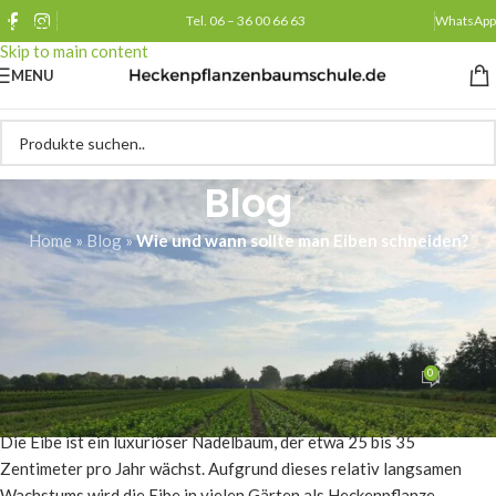
Tel. 06 – 36 00 66 63
WhatsApp
Skip to navigation
Skip to main content
MENU
Blog
Home
»
Blog
»
Wie und wann sollte man Eiben schneiden?
PFLEGE
Wie und wann sollte man Eiben
schneiden?
0
Heckenpflanzenbaumschule.de
Am 27/01/2026
Die Eibe ist ein luxuriöser Nadelbaum, der etwa 25 bis 35
Zentimeter pro Jahr wächst. Aufgrund dieses relativ langsamen
Wachstums wird die Eibe in vielen Gärten als Heckenpflanze