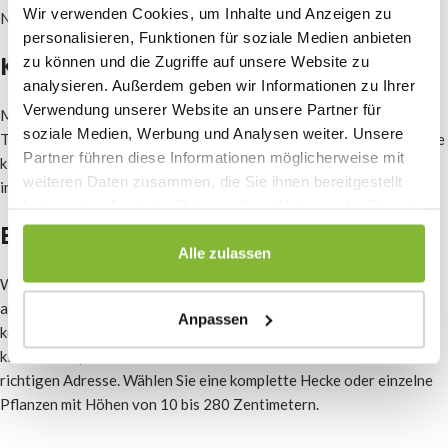
Wir verwenden Cookies, um Inhalte und Anzeigen zu
Nematodenfalle, speziellem Kompost oder Pestiziden bekämpfen.
personalisieren, Funktionen für soziale Medien anbieten
Kahlstellen in der Eibenhecke
zu können und die Zugriffe auf unsere Website zu
analysieren. Außerdem geben wir Informationen zu Ihrer
Verwendung unserer Website an unsere Partner für
Manchmal wächst ein Teil der Eibenhecke schneller als ein anderer
soziale Medien, Werbung und Analysen weiter. Unsere
Teil, wodurch kahle Stellen entstehen. In diesem Fall können Sie eine
Partner führen diese Informationen möglicherweise mit
kleine Eibe dazwischen pflanzen. Oft wächst Ihre Hecke dann
weiteren Daten zusammen, die Sie ihnen bereitgestellt
innerhalb eines Jahres wieder schön dicht.
haben oder die sie im Rahmen Ihrer Nutzung der Dienste
Eiben für Ihre Hecke kaufen
gesammelt haben.
Alle zulassen
Wenn Ihre Eibenhecke so braun geworden ist, dass sie fast
abgestorben ist, ist es oft klüger, eine neue Hecke zu kaufen. Dazu
Anpassen
können Sie sich an Heckenpflanzenbaumschule.de wenden. Auch für
kleine Eibenpflanzen zum Auffüllen von Lücken sind Sie hier an der
richtigen Adresse. Wählen Sie eine komplette Hecke oder einzelne
Pflanzen mit Höhen von 10 bis 280 Zentimetern.