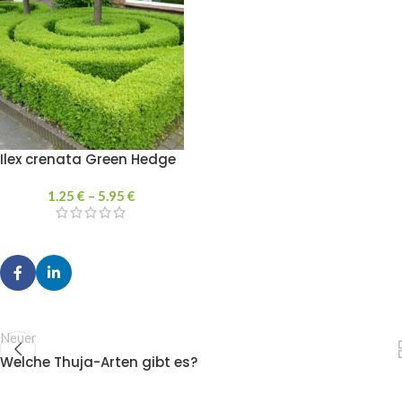
Ilex crenata Green Hedge
1.25
€
–
5.95
€
Neuer
Welche Thuja-Arten gibt es?