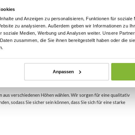
Cookies
uffällig an alten Beschreibungen ist, dass es sich als schwierig
ieselbe Art unter mehreren Namen veröffentlicht wurde.
nhalte und Anzeigen zu personalisieren, Funktionen für soziale
Website zu analysieren. Außerdem geben wir Informationen zu I
recht) Buchsbaum in verschiedenen Größen und Formen für andere
r soziale Medien, Werbung und Analysen weiter. Unsere Partner
tatsächlich gibt.
 Daten zusammen, die Sie ihnen bereitgestellt haben oder die s
n.
een Hedge
ird zunehmend vom Buchsbaumzünsler befallen. Viele Kunden
Anpassen
ieht dem Buchsbaum sehr ähnlich, wird aber nicht vom
. Hier erfahren Sie mehr über die Düngung des Ilex.
n aus verschiedenen Höhen wählen. Wir sorgen für eine qualitativ
en, sodass Sie sicher sein können, dass Sie sich für eine starke