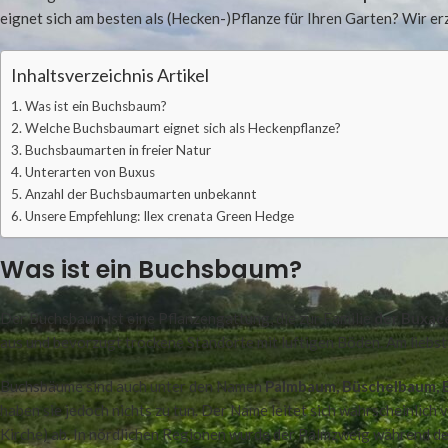
eignet sich am besten als (Hecken-)Pflanze für Ihren Garten? Wir e
Inhaltsverzeichnis Artikel
Was ist ein Buchsbaum?
Welche Buchsbaumart eignet sich als Heckenpflanze?
Buchsbaumarten in freier Natur
Unterarten von Buxus
Anzahl der Buchsbaumarten unbekannt
Unsere Empfehlung: Ilex crenata Green Hedge
Was ist ein Buchsbaum?
Der Buchsbaum ist eine Pflanzengattung, die zur Familie
der Buxac
aus und bevorzugt trockene Standorte mit luftigen Böden. Am liebst
Buchsbäume sind auch unter den Namen
Palmbaum, Büschelbaum,
haben sie jedoch nichts zu tun. Der Name leitet sich wahrscheinlic
Kirche) ab. In nördlichen Regionen wurde der Palmzweig während de