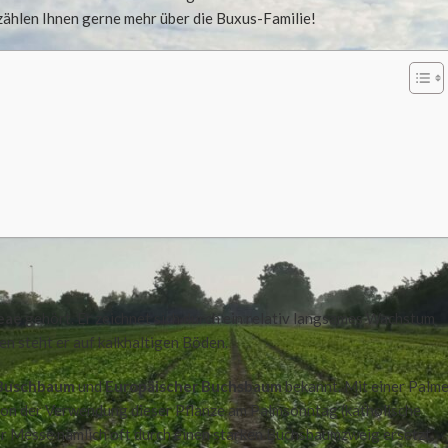
rzählen Ihnen gerne mehr über die Buxus-Familie!
eae
gehört. Er zeichnet sich durch ein relativ langsames Wachstum
en steht er auf kalkhaltigen Böden.
 Buschbaum
und
Europäischer Buchsbaum
bekannt. Mit einer Palm
h von der Verwendung dieser Pflanze am Palmsonntag (katholische
r Messe nämlich oft durch einen starken Buchsbaumzweig ersetzt.