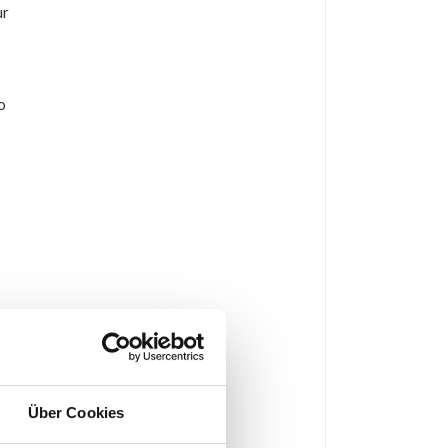
ur
o
),
Über Cookies