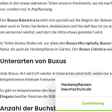
allem in den etwas wärmeren Teilen unseres Kontinents, wo ein marit
vor, sondern nur in Anpflanzung.
Der
Buxus Balearica
bezieht sich speziell auf die Region der Balear
aber auch in Teilen Sardiniens, Andalusiens und Nordafrikas ist sie
sie am besten wächst, weil dort die Hitze etwas gemildert wird.
In Teilen Asiens finden wir vor allem den
Buxus Microphylla, Buxus 
Natur als auch als Heckenpflanze in Gärten. Der
Buxus Colchica
wäc
Unterarten von Buxus
Jede Buxus-Art wird oft wieder in Unterarten unterteilt, wobei nur 
beispielsweise minimale Farbunterschiede in den Blättern oder ein
So gibt es beispielsweise den Buxus Sempervirens in den Varianten
Elegans
(weißer Rand um die Blätter) und
King Midas
(gelbliche Bl
Zustimmung
Anzahl der Buchsbaumarten unbek