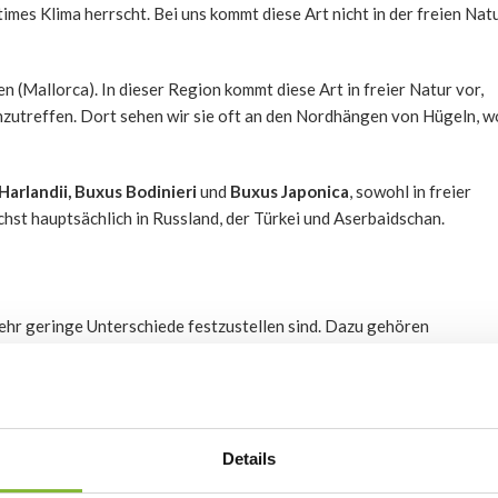
imes Klima herrscht. Bei uns kommt diese Art nicht in der freien Nat
en (Mallorca). In dieser Region kommt diese Art in freier Natur vor,
 anzutreffen. Dort sehen wir sie oft an den Nordhängen von Hügeln, w
Harlandii, Buxus Bodinieri
und
Buxus Japonica
, sowohl in freier
hst hauptsächlich in Russland, der Türkei und Aserbaidschan.
sehr geringe Unterschiede festzustellen sind. Dazu gehören
 etwas schnelleres oder langsameres Wachstum.
Angustifolia
(etwas längere Blätter),
Blauer Heinz
(bläuliche Blätter
ätter). Kurz gesagt: Bei Buxus gibt es eine große Auswahl!
Details
annt