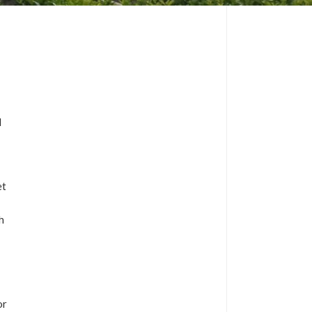
d
et
h
or