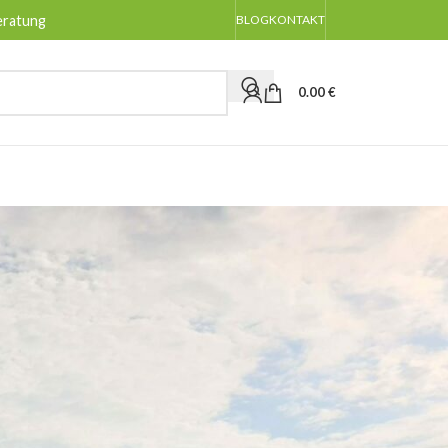
eratung
BLOG
KONTAKT
0.00
€
BLOG-KATEGORIEN
Allgemeines
Anpflanzen
Pflege