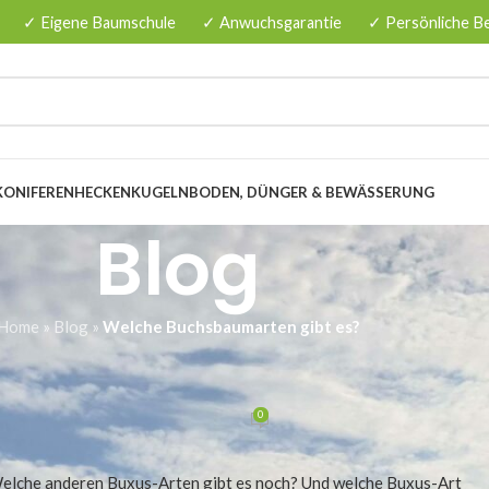
✓ Eigene Baumschule
✓ Anwuchsgarantie
✓ Persönliche B
KONIFERENHECKEN
KUGELN
BODEN, DÜNGER & BEWÄSSERUNG
Blog
Home
»
Blog
»
Welche Buchsbaumarten gibt es?
EMEINES
umarten gibt es?
0
nzenbaumschule.de
Am 03/02/2026
Welche anderen Buxus-Arten gibt es noch? Und welche Buxus-Art