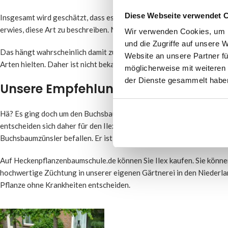
Diese Webseite verwendet 
Insgesamt wird geschätzt, dass es etwa 30 bis 90 Buxus-Arten gibt. A
erwies, diese Art zu beschreiben. Man geht daher davon aus, dass d
Wir verwenden Cookies, um I
und die Zugriffe auf unsere 
Das hängt wahrscheinlich damit zusammen, dass „Entdecker” (zu Un
Website an unsere Partner fü
Arten hielten. Daher ist nicht bekannt, wie viele Buchsbaumarten es 
möglicherweise mit weiteren
der Dienste gesammelt habe
Unsere Empfehlung: Ilex crenata Gr
Hä? Es ging doch um den Buchsbaum? Stimmt, aber der Buchsbaum w
entscheiden sich daher für den Ilex crenata Green Hedge. Der Ilex s
Buchsbaumzünsler befallen. Er ist leicht zu schneiden und zu pflegen
Auf Heckenpflanzenbaumschule.de können Sie Ilex kaufen. Sie könne
hochwertige Züchtung in unserer eigenen Gärtnerei in den Niederland
Pflanze ohne Krankheiten entscheiden.